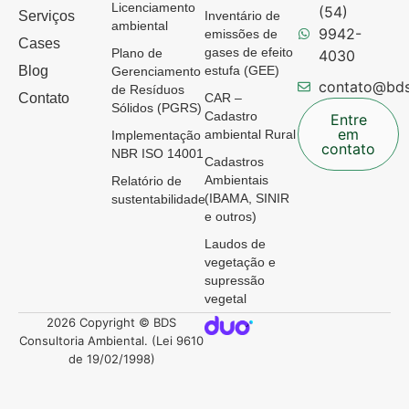
Licenciamento
(54)
Serviços
Inventário de
ambiental
9942-
emissões de
Cases
gases de efeito
Plano de
4030
Blog
estufa (GEE)
Gerenciamento
contato@bds
de Resíduos
Contato
CAR –
Sólidos (PGRS)
Cadastro
Entre
em
ambiental Rural
Implementação
contato
NBR ISO 14001
Cadastros
Ambientais
Relatório de
(IBAMA, SINIR
sustentabilidade
e outros)
Laudos de
vegetação e
supressão
vegetal
2026 Copyright © BDS
Consultoria Ambiental. (Lei 9610
de 19/02/1998)