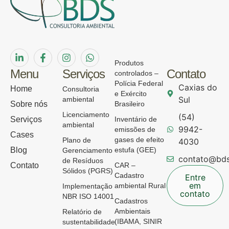
Produtos
Menu
Serviços
Contato
controlados –
Polícia Federal
Caxias do
Home
Consultoria
e Exército
Sul
ambiental
Sobre nós
Brasileiro
Licenciamento
(54)
Serviços
Inventário de
ambiental
9942-
emissões de
Cases
gases de efeito
Plano de
4030
Blog
estufa (GEE)
Gerenciamento
contato@bds
de Resíduos
Contato
CAR –
Sólidos (PGRS)
Cadastro
Entre
em
ambiental Rural
Implementação
contato
NBR ISO 14001
Cadastros
Ambientais
Relatório de
(IBAMA, SINIR
sustentabilidade