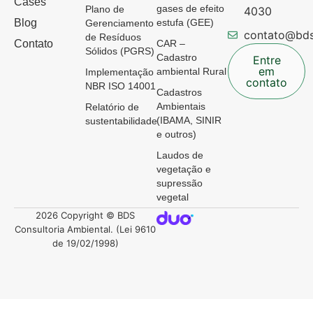
Cases
gases de efeito
Plano de
4030
Blog
estufa (GEE)
Gerenciamento
contato@bds
de Resíduos
Contato
CAR –
Sólidos (PGRS)
Cadastro
Entre
em
ambiental Rural
Implementação
contato
NBR ISO 14001
Cadastros
Ambientais
Relatório de
(IBAMA, SINIR
sustentabilidade
e outros)
Laudos de
vegetação e
supressão
vegetal
2026 Copyright © BDS
Consultoria Ambiental. (Lei 9610
de 19/02/1998)