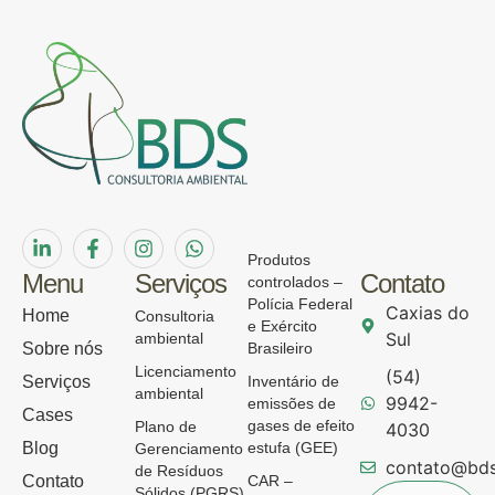
Produtos
Menu
Serviços
Contato
controlados –
Polícia Federal
Caxias do
Home
Consultoria
e Exército
Sul
ambiental
Sobre nós
Brasileiro
Licenciamento
(54)
Serviços
Inventário de
ambiental
9942-
emissões de
Cases
gases de efeito
Plano de
4030
Blog
estufa (GEE)
Gerenciamento
contato@bds
de Resíduos
Contato
CAR –
Sólidos (PGRS)