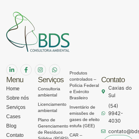
Produtos
Menu
Serviços
Contato
controlados –
Polícia Federal
Caxias do
Home
Consultoria
e Exército
Sul
ambiental
Sobre nós
Brasileiro
Licenciamento
(54)
Serviços
Inventário de
ambiental
9942-
emissões de
Cases
gases de efeito
Plano de
4030
Blog
estufa (GEE)
Gerenciamento
contato@bds
de Resíduos
Contato
CAR –
Sólidos (PGRS)