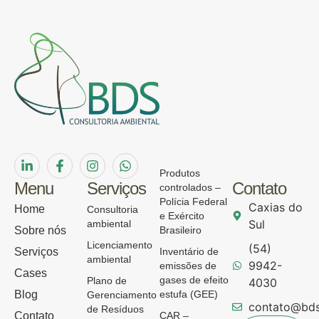
Produtos
Menu
Serviços
Contato
controlados –
Polícia Federal
Caxias do
Home
Consultoria
e Exército
Sul
ambiental
Sobre nós
Brasileiro
Licenciamento
(54)
Serviços
Inventário de
ambiental
9942-
emissões de
Cases
gases de efeito
Plano de
4030
Blog
estufa (GEE)
Gerenciamento
contato@bds
de Resíduos
Contato
CAR –